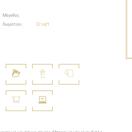
Μέγεθος
δωματίου :
22 sqft