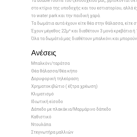
Τα double rooms του ξενοδοχείου μας, βρίσκονται σε 
στο κτίριο της υποδοχής και του εστιατορίου, αλλά έ
το water park και την παιδική χαρά.
Τα δωμάτια αυτά έχουν είτε θέα στην θάλασσα, είτε
Έχουν μέγεθος 22μ² και διαθέτουν 3 μονά κρεβάτια ή 1
Όλα τα δωμάτιά μας διαθέτουν μπαλκόνι και μπορούν
Ανέσεις
Μπαλκόνι/ταράτσα
Θέα θάλασσα/θέα κήπο
Δορυφορική τηλεόραση
Χρηματοκιβώτιο ( έξτρα χρέωση)
Κλιματισμό
Ιδιωτική είσοδο
Δάπεδο με πλακάκια/Μαρμάρινο δάπεδο
Καθιστικό
Ντουλάπα
Στεγνωτήρα μαλλιών