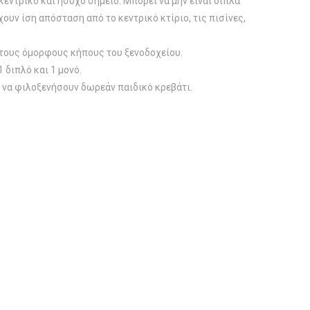
κεντρικό και ήσυχο σημείο. Μπορεί να μην είναι δίπλα
χουν ίση απόσταση από το κεντρικό κτίριο, τις πισίνες,
 στους όμορφους κήπους του ξενοδοχείου.
 διπλό και 1 μονό.
 να φιλοξενήσουν δωρεάν παιδικό κρεβάτι.